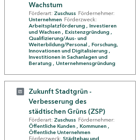
Wachstum
Förderart:
Zuschuss
Fördernehmer:
Unternehmen
Förderzweck:
Arbeitsplatzförderung
Investieren
und Wachsen
Existenzgründung
Qualifizierung/Aus- und
Weiterbildung/Personal
Forschung,
Innovationen und Digitalisierung
Investitionen in Sachanlagen und
Beratung
Unternehmensgründung
Zukunft Stadtgrün -
Verbesserung des
städtischen Grüns (ZSP)
Förderart:
Zuschuss
Fördernehmer:
Öffentliche Kunden
Kommunen
Öffentliche Unternehmen
Förderzweck:
Städtebau und