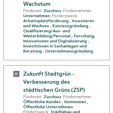
Wachstum
Förderart:
Zuschuss
Fördernehmer:
Unternehmen
Förderzweck:
Arbeitsplatzförderung
Investieren
und Wachsen
Existenzgründung
Qualifizierung/Aus- und
Weiterbildung/Personal
Forschung,
Innovationen und Digitalisierung
Investitionen in Sachanlagen und
Beratung
Unternehmensgründung
Zukunft Stadtgrün -
Verbesserung des
städtischen Grüns (ZSP)
Förderart:
Zuschuss
Fördernehmer:
Öffentliche Kunden
Kommunen
Öffentliche Unternehmen
Förderzweck:
Städtebau und