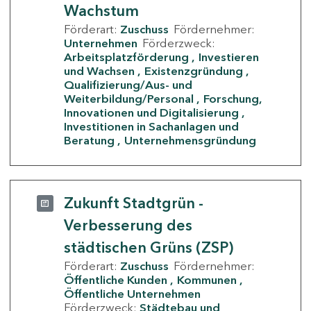
Wachstum
Förderart:
Zuschuss
Fördernehmer:
Unternehmen
Förderzweck:
Arbeitsplatzförderung
Investieren
und Wachsen
Existenzgründung
Qualifizierung/Aus- und
Weiterbildung/Personal
Forschung,
Innovationen und Digitalisierung
Investitionen in Sachanlagen und
Beratung
Unternehmensgründung
Zukunft Stadtgrün -
Verbesserung des
städtischen Grüns (ZSP)
Förderart:
Zuschuss
Fördernehmer:
Öffentliche Kunden
Kommunen
Öffentliche Unternehmen
Förderzweck:
Städtebau und