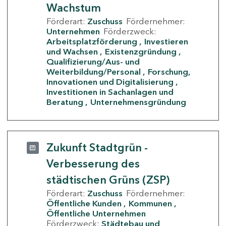
Wachstum
Förderart:
Zuschuss
Fördernehmer:
Unternehmen
Förderzweck:
Arbeitsplatzförderung
Investieren
und Wachsen
Existenzgründung
Qualifizierung/Aus- und
Weiterbildung/Personal
Forschung,
Innovationen und Digitalisierung
Investitionen in Sachanlagen und
Beratung
Unternehmensgründung
Zukunft Stadtgrün -
Verbesserung des
städtischen Grüns (ZSP)
Förderart:
Zuschuss
Fördernehmer:
Öffentliche Kunden
Kommunen
Öffentliche Unternehmen
Förderzweck:
Städtebau und