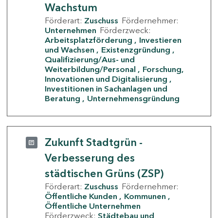
Wachstum
Förderart:
Zuschuss
Fördernehmer:
Unternehmen
Förderzweck:
Arbeitsplatzförderung
Investieren
und Wachsen
Existenzgründung
Qualifizierung/Aus- und
Weiterbildung/Personal
Forschung,
Innovationen und Digitalisierung
Investitionen in Sachanlagen und
Beratung
Unternehmensgründung
Zukunft Stadtgrün -
Verbesserung des
städtischen Grüns (ZSP)
Förderart:
Zuschuss
Fördernehmer:
Öffentliche Kunden
Kommunen
Öffentliche Unternehmen
Förderzweck:
Städtebau und