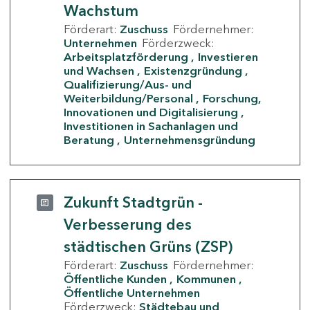
Wachstum
Förderart:
Zuschuss
Fördernehmer:
Unternehmen
Förderzweck:
Arbeitsplatzförderung
Investieren
und Wachsen
Existenzgründung
Qualifizierung/Aus- und
Weiterbildung/Personal
Forschung,
Innovationen und Digitalisierung
Investitionen in Sachanlagen und
Beratung
Unternehmensgründung
Zukunft Stadtgrün -
Verbesserung des
städtischen Grüns (ZSP)
Förderart:
Zuschuss
Fördernehmer:
Öffentliche Kunden
Kommunen
Öffentliche Unternehmen
Förderzweck:
Städtebau und