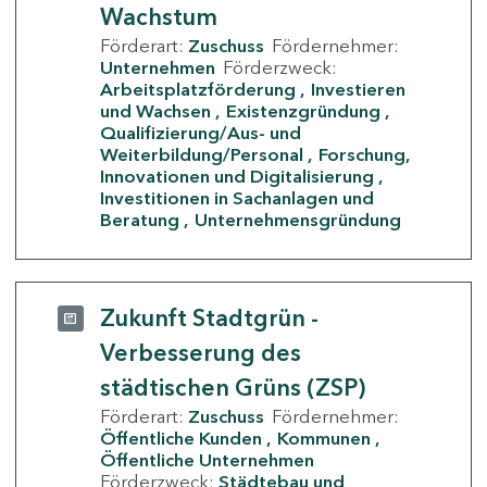
Wachstum
Förderart:
Zuschuss
Fördernehmer:
Unternehmen
Förderzweck:
Arbeitsplatzförderung
Investieren
und Wachsen
Existenzgründung
Qualifizierung/Aus- und
Weiterbildung/Personal
Forschung,
Innovationen und Digitalisierung
Investitionen in Sachanlagen und
Beratung
Unternehmensgründung
Zukunft Stadtgrün -
Verbesserung des
städtischen Grüns (ZSP)
Förderart:
Zuschuss
Fördernehmer:
Öffentliche Kunden
Kommunen
Öffentliche Unternehmen
Förderzweck:
Städtebau und