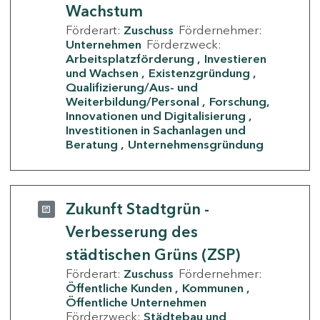
Wachstum
Förderart:
Zuschuss
Fördernehmer:
Unternehmen
Förderzweck:
Arbeitsplatzförderung
Investieren
und Wachsen
Existenzgründung
Qualifizierung/Aus- und
Weiterbildung/Personal
Forschung,
Innovationen und Digitalisierung
Investitionen in Sachanlagen und
Beratung
Unternehmensgründung
Zukunft Stadtgrün -
Verbesserung des
städtischen Grüns (ZSP)
Förderart:
Zuschuss
Fördernehmer:
Öffentliche Kunden
Kommunen
Öffentliche Unternehmen
Förderzweck:
Städtebau und