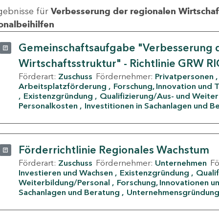
gebnisse für
Verbesserung der regionalen Wirtschafts
onalbeihilfen
Gemeinschaftsaufgabe "Verbesserung d
Wirtschaftsstruktur" - Richtlinie GRW R
Förderart:
Zuschuss
Fördernehmer:
Privatpersonen
Arbeitsplatzförderung
Forschung, Innovation und 
Existenzgründung
Qualifizierung/Aus- und Weite
Personalkosten
Investitionen in Sachanlagen und B
Förderrichtlinie Regionales Wachstum
Förderart:
Zuschuss
Fördernehmer:
Unternehmen
F
Investieren und Wachsen
Existenzgründung
Quali
Weiterbildung/Personal
Forschung, Innovationen un
Sachanlagen und Beratung
Unternehmensgründun