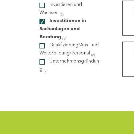
Investieren und
Wachsen
(2)
ndorte
Investitionen in
Sachanlagen und
Beratung
(2)
Qualifizierung/Aus- und
Weiterbildung/Personal
(2)
Unternehmensgründun
g
(2)