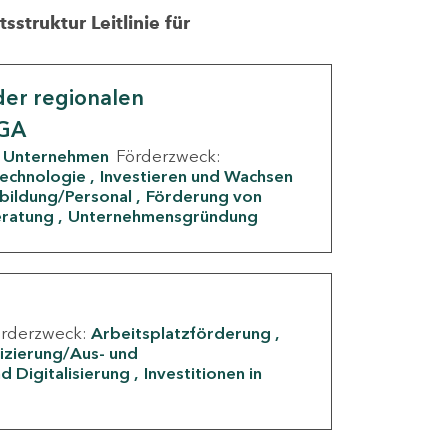
struktur Leitlinie für
er regionalen
IGA
Unternehmen
Förderzweck:
Technologie
Investieren und Wachsen
rbildung/Personal
Förderung von
eratung
Unternehmensgründung
örderzweck:
Arbeitsplatzförderung
fizierung/Aus- und
d Digitalisierung
Investitionen in
g