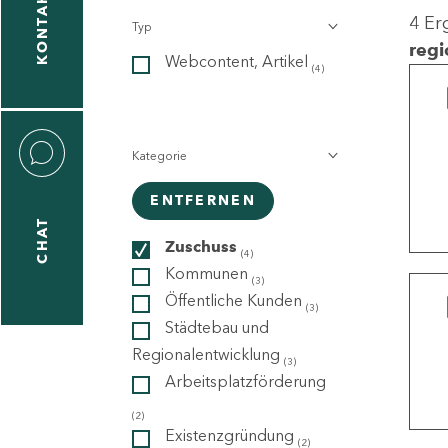
KONTAKT
4 Er
Typ
gen
regi
Webcontent, Artikel
n
(4)
Kategorie
ENTFERNEN
CHAT
icecenter
Zuschuss
(4)
Kommunen
(3)
Öffentliche Kunden
(3)
taktformular
Städtebau und
Regionalentwicklung
(3)
Arbeitsplatzförderung
erportal
(2)
Existenzgründung
(2)