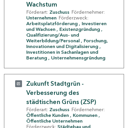
Wachstum
Förderart:
Zuschuss
Fördernehmer:
Unternehmen
Förderzweck:
Arbeitsplatzförderung
Investieren
und Wachsen
Existenzgründung
Qualifizierung/Aus- und
Weiterbildung/Personal
Forschung,
Innovationen und Digitalisierung
Investitionen in Sachanlagen und
Beratung
Unternehmensgründung
Zukunft Stadtgrün -
Verbesserung des
städtischen Grüns (ZSP)
Förderart:
Zuschuss
Fördernehmer:
Öffentliche Kunden
Kommunen
Öffentliche Unternehmen
Förderzweck:
Städtebau und