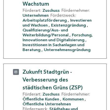
Wachstum
Förderart:
Zuschuss
Fördernehmer:
Unternehmen
Förderzweck:
Arbeitsplatzförderung
Investieren
und Wachsen
Existenzgründung
Qualifizierung/Aus- und
Weiterbildung/Personal
Forschung,
Innovationen und Digitalisierung
Investitionen in Sachanlagen und
Beratung
Unternehmensgründung
Zukunft Stadtgrün -
Verbesserung des
städtischen Grüns (ZSP)
Förderart:
Zuschuss
Fördernehmer:
Öffentliche Kunden
Kommunen
Öffentliche Unternehmen
Förderzweck:
Städtebau und