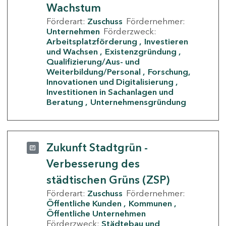
Wachstum
Förderart:
Zuschuss
Fördernehmer:
Unternehmen
Förderzweck:
Arbeitsplatzförderung
Investieren
und Wachsen
Existenzgründung
Qualifizierung/Aus- und
Weiterbildung/Personal
Forschung,
Innovationen und Digitalisierung
Investitionen in Sachanlagen und
Beratung
Unternehmensgründung
Zukunft Stadtgrün -
Verbesserung des
städtischen Grüns (ZSP)
Förderart:
Zuschuss
Fördernehmer:
Öffentliche Kunden
Kommunen
Öffentliche Unternehmen
Förderzweck:
Städtebau und