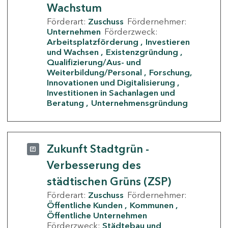
Wachstum
Förderart:
Zuschuss
Fördernehmer:
Unternehmen
Förderzweck:
Arbeitsplatzförderung
Investieren
und Wachsen
Existenzgründung
Qualifizierung/Aus- und
Weiterbildung/Personal
Forschung,
Innovationen und Digitalisierung
Investitionen in Sachanlagen und
Beratung
Unternehmensgründung
Zukunft Stadtgrün -
Verbesserung des
städtischen Grüns (ZSP)
Förderart:
Zuschuss
Fördernehmer:
Öffentliche Kunden
Kommunen
Öffentliche Unternehmen
Förderzweck:
Städtebau und