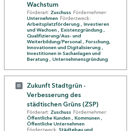
Wachstum
Förderart:
Zuschuss
Fördernehmer:
Unternehmen
Förderzweck:
Arbeitsplatzförderung
Investieren
und Wachsen
Existenzgründung
Qualifizierung/Aus- und
Weiterbildung/Personal
Forschung,
Innovationen und Digitalisierung
Investitionen in Sachanlagen und
Beratung
Unternehmensgründung
Zukunft Stadtgrün -
Verbesserung des
städtischen Grüns (ZSP)
Förderart:
Zuschuss
Fördernehmer:
Öffentliche Kunden
Kommunen
Öffentliche Unternehmen
Förderzweck:
Städtebau und