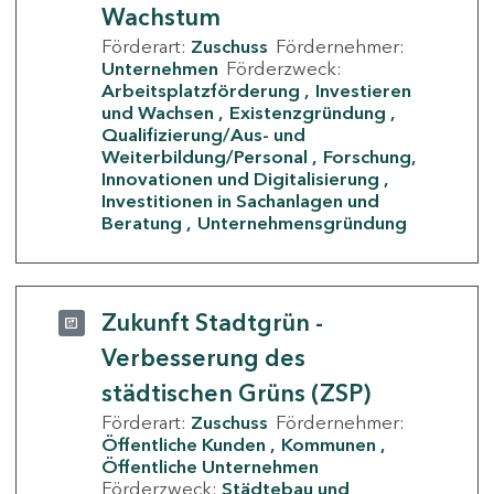
Wachstum
Förderart:
Zuschuss
Fördernehmer:
Unternehmen
Förderzweck:
Arbeitsplatzförderung
Investieren
und Wachsen
Existenzgründung
Qualifizierung/Aus- und
Weiterbildung/Personal
Forschung,
Innovationen und Digitalisierung
Investitionen in Sachanlagen und
Beratung
Unternehmensgründung
Zukunft Stadtgrün -
Verbesserung des
städtischen Grüns (ZSP)
Förderart:
Zuschuss
Fördernehmer:
Öffentliche Kunden
Kommunen
Öffentliche Unternehmen
Förderzweck:
Städtebau und