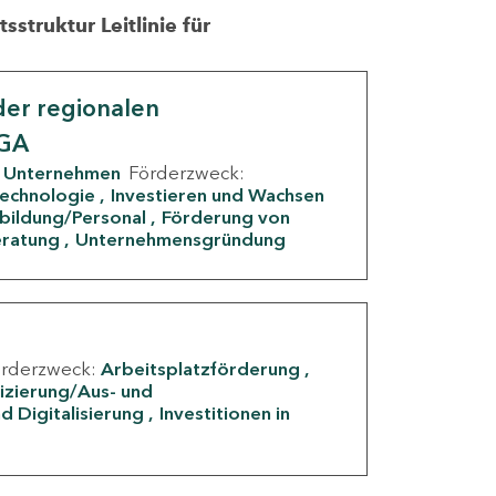
struktur Leitlinie für
er regionalen
IGA
Unternehmen
Förderzweck:
Technologie
Investieren und Wachsen
rbildung/Personal
Förderung von
eratung
Unternehmensgründung
örderzweck:
Arbeitsplatzförderung
fizierung/Aus- und
d Digitalisierung
Investitionen in
g