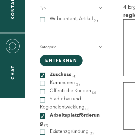
KONTAKT
4 Er
Typ
gen
regi
Webcontent, Artikel
n
(4)
Kategorie
ENTFERNEN
CHAT
icecenter
Zuschuss
(4)
Kommunen
(3)
Öffentliche Kunden
(3)
taktformular
Städtebau und
Regionalentwicklung
(3)
Arbeitsplatzförderun
g
erportal
(2)
Existenzgründung
(2)