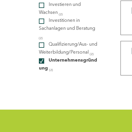
Investieren und
Wachsen
(2)
ndorte
Investitionen in
Sachanlagen und Beratung
(2)
Qualifizierung/Aus- und
Weiterbildung/Personal
(2)
Unternehmensgründ
ung
(2)