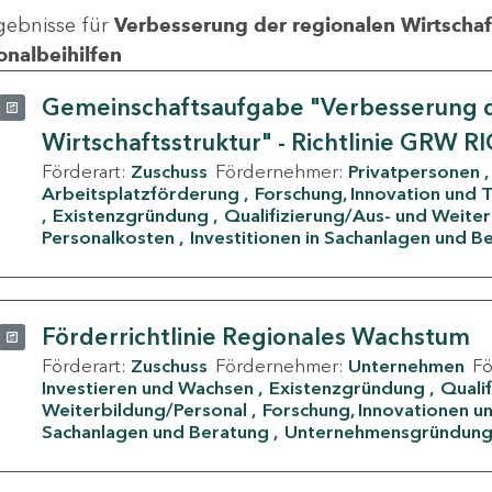
gebnisse für
Verbesserung der regionalen Wirtschafts
onalbeihilfen
Gemeinschaftsaufgabe "Verbesserung d
Wirtschaftsstruktur" - Richtlinie GRW R
Förderart:
Zuschuss
Fördernehmer:
Privatpersonen
Arbeitsplatzförderung
Forschung, Innovation und 
Existenzgründung
Qualifizierung/Aus- und Weite
Personalkosten
Investitionen in Sachanlagen und B
Förderrichtlinie Regionales Wachstum
Förderart:
Zuschuss
Fördernehmer:
Unternehmen
F
Investieren und Wachsen
Existenzgründung
Quali
Weiterbildung/Personal
Forschung, Innovationen un
Sachanlagen und Beratung
Unternehmensgründun