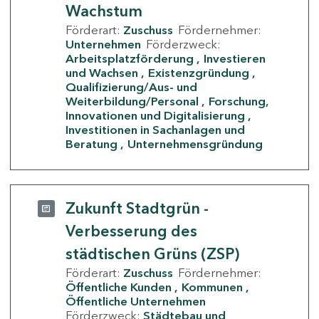
Wachstum
Förderart:
Zuschuss
Fördernehmer:
Unternehmen
Förderzweck:
Arbeitsplatzförderung
Investieren
und Wachsen
Existenzgründung
Qualifizierung/Aus- und
Weiterbildung/Personal
Forschung,
Innovationen und Digitalisierung
Investitionen in Sachanlagen und
Beratung
Unternehmensgründung
Zukunft Stadtgrün -
Verbesserung des
städtischen Grüns (ZSP)
Förderart:
Zuschuss
Fördernehmer:
Öffentliche Kunden
Kommunen
Öffentliche Unternehmen
Förderzweck:
Städtebau und