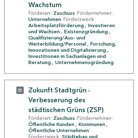
Wachstum
Förderart:
Zuschuss
Fördernehmer:
Unternehmen
Förderzweck:
Arbeitsplatzförderung
Investieren
und Wachsen
Existenzgründung
Qualifizierung/Aus- und
Weiterbildung/Personal
Forschung,
Innovationen und Digitalisierung
Investitionen in Sachanlagen und
Beratung
Unternehmensgründung
Zukunft Stadtgrün -
Verbesserung des
städtischen Grüns (ZSP)
Förderart:
Zuschuss
Fördernehmer:
Öffentliche Kunden
Kommunen
Öffentliche Unternehmen
Förderzweck:
Städtebau und