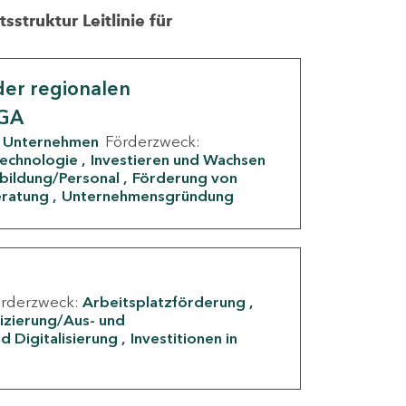
struktur Leitlinie für
er regionalen
IGA
Unternehmen
Förderzweck:
Technologie
Investieren und Wachsen
rbildung/Personal
Förderung von
eratung
Unternehmensgründung
örderzweck:
Arbeitsplatzförderung
fizierung/Aus- und
d Digitalisierung
Investitionen in
g