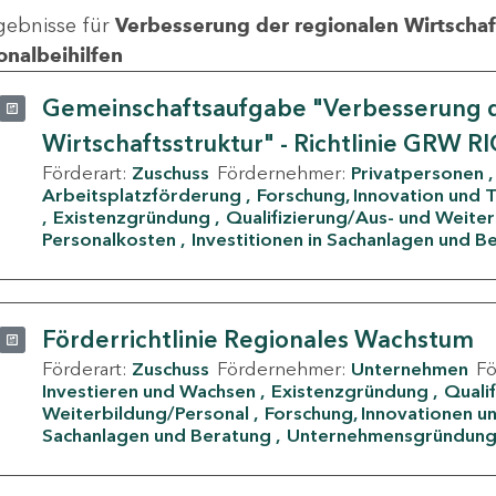
gebnisse für
Verbesserung der regionalen Wirtschafts
onalbeihilfen
Gemeinschaftsaufgabe "Verbesserung d
Wirtschaftsstruktur" - Richtlinie GRW R
Förderart:
Zuschuss
Fördernehmer:
Privatpersonen
Arbeitsplatzförderung
Forschung, Innovation und 
Existenzgründung
Qualifizierung/Aus- und Weite
Personalkosten
Investitionen in Sachanlagen und B
Förderrichtlinie Regionales Wachstum
Förderart:
Zuschuss
Fördernehmer:
Unternehmen
F
Investieren und Wachsen
Existenzgründung
Quali
Weiterbildung/Personal
Forschung, Innovationen un
Sachanlagen und Beratung
Unternehmensgründun