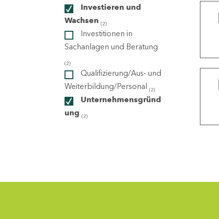
Investieren und
Wachsen
(2)
ndorte
Investitionen in
Sachanlagen und Beratung
(2)
Qualifizierung/Aus- und
Weiterbildung/Personal
(2)
Unternehmensgründ
ung
(2)