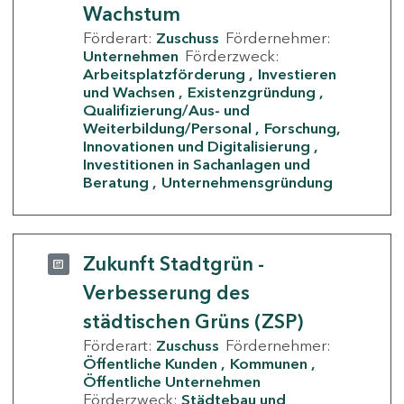
Wachstum
Förderart:
Zuschuss
Fördernehmer:
Unternehmen
Förderzweck:
Arbeitsplatzförderung
Investieren
und Wachsen
Existenzgründung
Qualifizierung/Aus- und
Weiterbildung/Personal
Forschung,
Innovationen und Digitalisierung
Investitionen in Sachanlagen und
Beratung
Unternehmensgründung
Zukunft Stadtgrün -
Verbesserung des
städtischen Grüns (ZSP)
Förderart:
Zuschuss
Fördernehmer:
Öffentliche Kunden
Kommunen
Öffentliche Unternehmen
Förderzweck:
Städtebau und