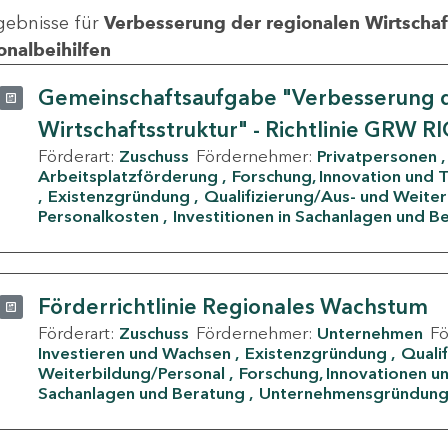
gebnisse für
Verbesserung der regionalen Wirtschafts
onalbeihilfen
Gemeinschaftsaufgabe "Verbesserung d
Wirtschaftsstruktur" - Richtlinie GRW R
Förderart:
Zuschuss
Fördernehmer:
Privatpersonen
Arbeitsplatzförderung
Forschung, Innovation und 
Existenzgründung
Qualifizierung/Aus- und Weite
Personalkosten
Investitionen in Sachanlagen und B
Förderrichtlinie Regionales Wachstum
Förderart:
Zuschuss
Fördernehmer:
Unternehmen
F
Investieren und Wachsen
Existenzgründung
Quali
Weiterbildung/Personal
Forschung, Innovationen un
Sachanlagen und Beratung
Unternehmensgründun