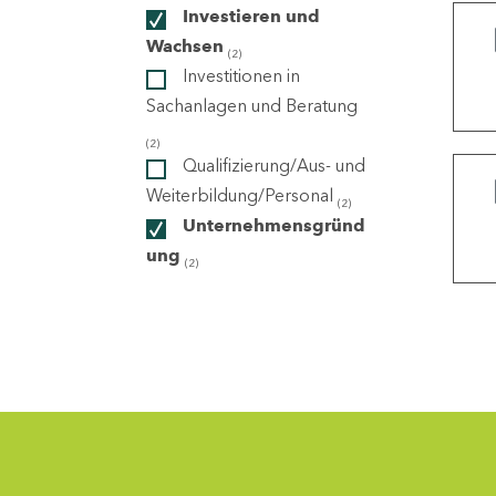
Investieren und
Wachsen
(2)
ndorte
Investitionen in
Sachanlagen und Beratung
(2)
Qualifizierung/Aus- und
Weiterbildung/Personal
(2)
Unternehmensgründ
ung
(2)