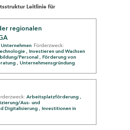
struktur Leitlinie für
er regionalen
IGA
Unternehmen
Förderzweck:
Technologie
Investieren und Wachsen
rbildung/Personal
Förderung von
eratung
Unternehmensgründung
örderzweck:
Arbeitsplatzförderung
fizierung/Aus- und
d Digitalisierung
Investitionen in
g