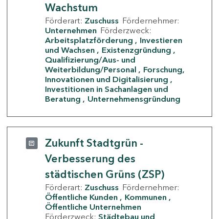
Wachstum
Förderart:
Zuschuss
Fördernehmer:
Unternehmen
Förderzweck:
Arbeitsplatzförderung
Investieren
und Wachsen
Existenzgründung
Qualifizierung/Aus- und
Weiterbildung/Personal
Forschung,
Innovationen und Digitalisierung
Investitionen in Sachanlagen und
Beratung
Unternehmensgründung
Zukunft Stadtgrün -
Verbesserung des
städtischen Grüns (ZSP)
Förderart:
Zuschuss
Fördernehmer:
Öffentliche Kunden
Kommunen
Öffentliche Unternehmen
Förderzweck:
Städtebau und