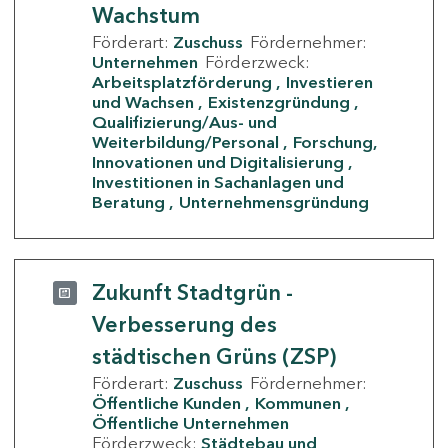
Wachstum
Förderart:
Zuschuss
Fördernehmer:
Unternehmen
Förderzweck:
Arbeitsplatzförderung
Investieren
und Wachsen
Existenzgründung
Qualifizierung/Aus- und
Weiterbildung/Personal
Forschung,
Innovationen und Digitalisierung
Investitionen in Sachanlagen und
Beratung
Unternehmensgründung
Zukunft Stadtgrün -
Verbesserung des
städtischen Grüns (ZSP)
Förderart:
Zuschuss
Fördernehmer:
Öffentliche Kunden
Kommunen
Öffentliche Unternehmen
Förderzweck:
Städtebau und