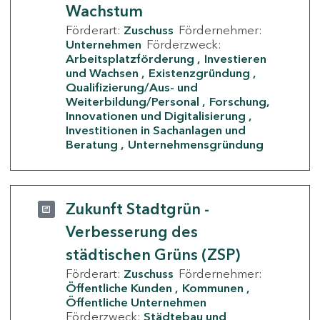
Wachstum
Förderart:
Zuschuss
Fördernehmer:
Unternehmen
Förderzweck:
Arbeitsplatzförderung
Investieren
und Wachsen
Existenzgründung
Qualifizierung/Aus- und
Weiterbildung/Personal
Forschung,
Innovationen und Digitalisierung
Investitionen in Sachanlagen und
Beratung
Unternehmensgründung
Zukunft Stadtgrün -
Verbesserung des
städtischen Grüns (ZSP)
Förderart:
Zuschuss
Fördernehmer:
Öffentliche Kunden
Kommunen
Öffentliche Unternehmen
Förderzweck:
Städtebau und