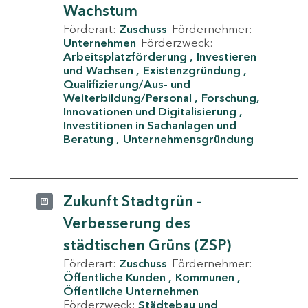
Wachstum
Förderart:
Zuschuss
Fördernehmer:
Unternehmen
Förderzweck:
Arbeitsplatzförderung
Investieren
und Wachsen
Existenzgründung
Qualifizierung/Aus- und
Weiterbildung/Personal
Forschung,
Innovationen und Digitalisierung
Investitionen in Sachanlagen und
Beratung
Unternehmensgründung
Zukunft Stadtgrün -
Verbesserung des
städtischen Grüns (ZSP)
Förderart:
Zuschuss
Fördernehmer:
Öffentliche Kunden
Kommunen
Öffentliche Unternehmen
Förderzweck:
Städtebau und