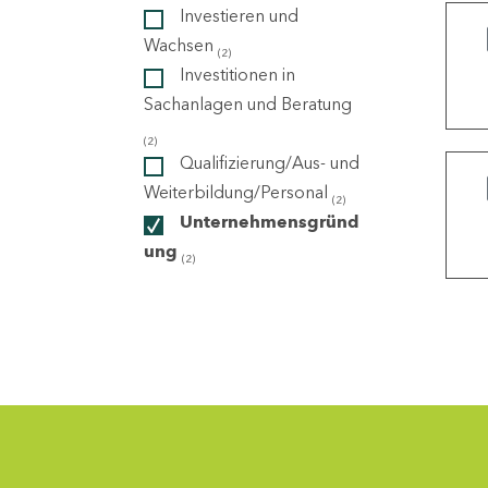
Investieren und
Wachsen
(2)
ndorte
Investitionen in
Sachanlagen und Beratung
(2)
Qualifizierung/Aus- und
Weiterbildung/Personal
(2)
Unternehmensgründ
ung
(2)