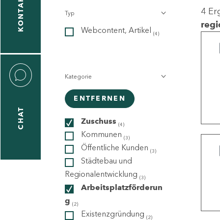
KONTAKT
4 Er
Typ
gen
regi
Webcontent, Artikel
n
(4)
Kategorie
ENTFERNEN
CHAT
icecenter
Zuschuss
(4)
Kommunen
(3)
Öffentliche Kunden
(3)
taktformular
Städtebau und
Regionalentwicklung
(3)
Arbeitsplatzförderun
g
erportal
(2)
Existenzgründung
(2)