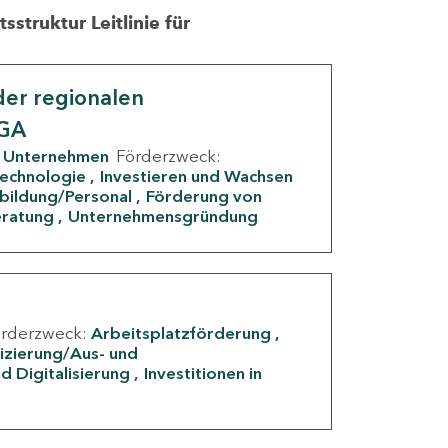
struktur Leitlinie für
er regionalen
IGA
Unternehmen
Förderzweck:
Technologie
Investieren und Wachsen
rbildung/Personal
Förderung von
eratung
Unternehmensgründung
örderzweck:
Arbeitsplatzförderung
fizierung/Aus- und
d Digitalisierung
Investitionen in
g