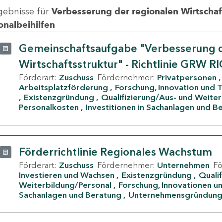
gebnisse für
Verbesserung der regionalen Wirtschafts
onalbeihilfen
Gemeinschaftsaufgabe "Verbesserung d
Wirtschaftsstruktur" - Richtlinie GRW R
Förderart:
Zuschuss
Fördernehmer:
Privatpersonen
Arbeitsplatzförderung
Forschung, Innovation und 
Existenzgründung
Qualifizierung/Aus- und Weite
Personalkosten
Investitionen in Sachanlagen und B
Förderrichtlinie Regionales Wachstum
Förderart:
Zuschuss
Fördernehmer:
Unternehmen
F
Investieren und Wachsen
Existenzgründung
Quali
Weiterbildung/Personal
Forschung, Innovationen un
Sachanlagen und Beratung
Unternehmensgründun