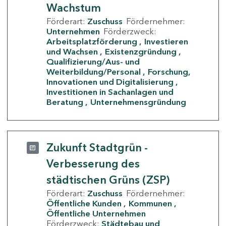
Wachstum
Förderart:
Zuschuss
Fördernehmer:
Unternehmen
Förderzweck:
Arbeitsplatzförderung
Investieren
und Wachsen
Existenzgründung
Qualifizierung/Aus- und
Weiterbildung/Personal
Forschung,
Innovationen und Digitalisierung
Investitionen in Sachanlagen und
Beratung
Unternehmensgründung
Zukunft Stadtgrün -
Verbesserung des
städtischen Grüns (ZSP)
Förderart:
Zuschuss
Fördernehmer:
Öffentliche Kunden
Kommunen
Öffentliche Unternehmen
Förderzweck:
Städtebau und