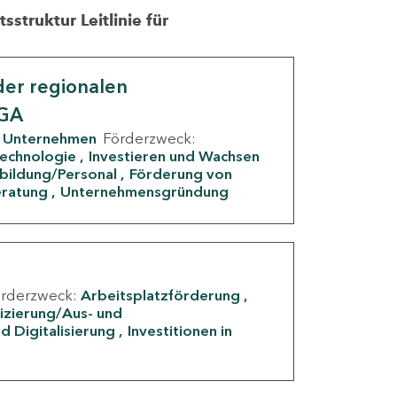
struktur Leitlinie für
er regionalen
IGA
Unternehmen
Förderzweck:
Technologie
Investieren und Wachsen
rbildung/Personal
Förderung von
eratung
Unternehmensgründung
örderzweck:
Arbeitsplatzförderung
fizierung/Aus- und
d Digitalisierung
Investitionen in
g