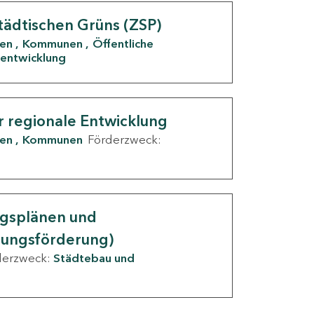
tädtischen Grüns (ZSP)
den
Kommunen
Öffentliche
entwicklung
r regionale Entwicklung
den
Kommunen
Förderzweck:
ngsplänen und
nungsförderung)
derzweck:
Städtebau und