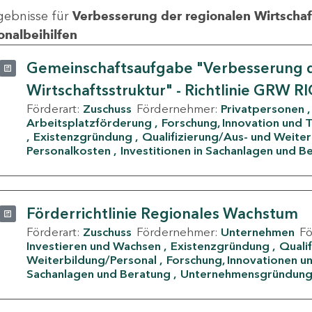
gebnisse für
Verbesserung der regionalen Wirtschafts
onalbeihilfen
Gemeinschaftsaufgabe "Verbesserung d
Wirtschaftsstruktur" - Richtlinie GRW R
Förderart:
Zuschuss
Fördernehmer:
Privatpersonen
Arbeitsplatzförderung
Forschung, Innovation und 
Existenzgründung
Qualifizierung/Aus- und Weite
Personalkosten
Investitionen in Sachanlagen und B
Förderrichtlinie Regionales Wachstum
Förderart:
Zuschuss
Fördernehmer:
Unternehmen
F
Investieren und Wachsen
Existenzgründung
Quali
Weiterbildung/Personal
Forschung, Innovationen un
Sachanlagen und Beratung
Unternehmensgründun