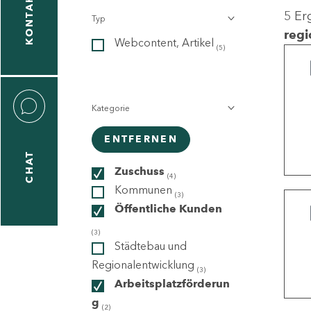
KONTAKT
5 Er
Typ
gen
regi
Webcontent, Artikel
n
(5)
Kategorie
ENTFERNEN
CHAT
icecenter
Zuschuss
(4)
Kommunen
(3)
Öffentliche Kunden
taktformular
(3)
Städtebau und
Regionalentwicklung
(3)
Arbeitsplatzförderun
erportal
g
(2)