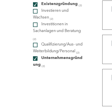
Existenzgründung
(2)
Investieren und
ndorte
Wachsen
(2)
Investitionen in
Sachanlagen und Beratung
(2)
Qualifizierung/Aus- und
Weiterbildung/Personal
(2)
Unternehmensgründ
ung
(2)