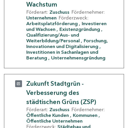
Wachstum
Förderart:
Zuschuss
Fördernehmer:
Unternehmen
Förderzweck:
Arbeitsplatzförderung
Investieren
und Wachsen
Existenzgründung
Qualifizierung/Aus- und
Weiterbildung/Personal
Forschung,
Innovationen und Digitalisierung
Investitionen in Sachanlagen und
Beratung
Unternehmensgründung
Zukunft Stadtgrün -
Verbesserung des
städtischen Grüns (ZSP)
Förderart:
Zuschuss
Fördernehmer:
Öffentliche Kunden
Kommunen
Öffentliche Unternehmen
Förderzweck:
Städtebau und