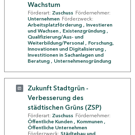
Wachstum
Förderart:
Zuschuss
Fördernehmer:
Unternehmen
Förderzweck:
Arbeitsplatzförderung
Investieren
und Wachsen
Existenzgründung
Qualifizierung/Aus- und
Weiterbildung/Personal
Forschung,
Innovationen und Digitalisierung
Investitionen in Sachanlagen und
Beratung
Unternehmensgründung
Zukunft Stadtgrün -
Verbesserung des
städtischen Grüns (ZSP)
Förderart:
Zuschuss
Fördernehmer:
Öffentliche Kunden
Kommunen
Öffentliche Unternehmen
Förderzweck:
Städtebau und