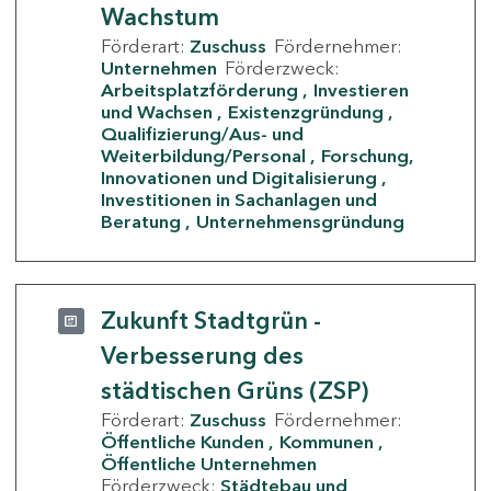
Wachstum
Förderart:
Zuschuss
Fördernehmer:
Unternehmen
Förderzweck:
Arbeitsplatzförderung
Investieren
und Wachsen
Existenzgründung
Qualifizierung/Aus- und
Weiterbildung/Personal
Forschung,
Innovationen und Digitalisierung
Investitionen in Sachanlagen und
Beratung
Unternehmensgründung
Zukunft Stadtgrün -
Verbesserung des
städtischen Grüns (ZSP)
Förderart:
Zuschuss
Fördernehmer:
Öffentliche Kunden
Kommunen
Öffentliche Unternehmen
Förderzweck:
Städtebau und