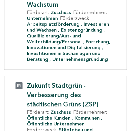
Wachstum
Förderart:
Zuschuss
Fördernehmer:
Unternehmen
Förderzweck:
Arbeitsplatzförderung
Investieren
und Wachsen
Existenzgründung
Qualifizierung/Aus- und
Weiterbildung/Personal
Forschung,
Innovationen und Digitalisierung
Investitionen in Sachanlagen und
Beratung
Unternehmensgründung
Zukunft Stadtgrün -
Verbesserung des
städtischen Grüns (ZSP)
Förderart:
Zuschuss
Fördernehmer:
Öffentliche Kunden
Kommunen
Öffentliche Unternehmen
Förderzweck:
Städtebau und