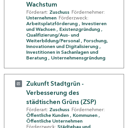
Wachstum
Förderart:
Zuschuss
Fördernehmer:
Unternehmen
Förderzweck:
Arbeitsplatzförderung
Investieren
und Wachsen
Existenzgründung
Qualifizierung/Aus- und
Weiterbildung/Personal
Forschung,
Innovationen und Digitalisierung
Investitionen in Sachanlagen und
Beratung
Unternehmensgründung
Zukunft Stadtgrün -
Verbesserung des
städtischen Grüns (ZSP)
Förderart:
Zuschuss
Fördernehmer:
Öffentliche Kunden
Kommunen
Öffentliche Unternehmen
Förderzweck:
Städtebau und