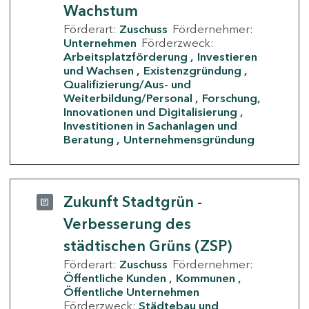
Wachstum
Förderart:
Zuschuss
Fördernehmer:
Unternehmen
Förderzweck:
Arbeitsplatzförderung
Investieren
und Wachsen
Existenzgründung
Qualifizierung/Aus- und
Weiterbildung/Personal
Forschung,
Innovationen und Digitalisierung
Investitionen in Sachanlagen und
Beratung
Unternehmensgründung
Zukunft Stadtgrün -
Verbesserung des
städtischen Grüns (ZSP)
Förderart:
Zuschuss
Fördernehmer:
Öffentliche Kunden
Kommunen
Öffentliche Unternehmen
Förderzweck:
Städtebau und