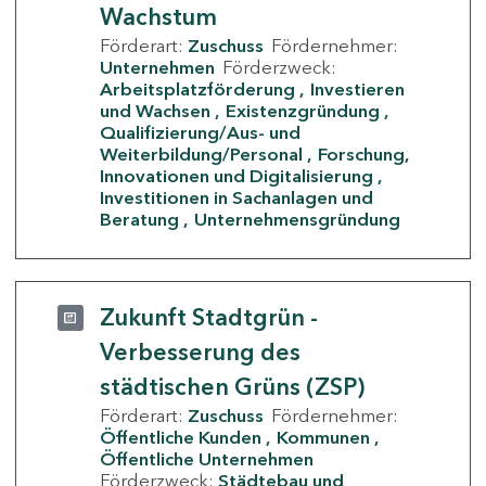
Wachstum
Förderart:
Zuschuss
Fördernehmer:
Unternehmen
Förderzweck:
Arbeitsplatzförderung
Investieren
und Wachsen
Existenzgründung
Qualifizierung/Aus- und
Weiterbildung/Personal
Forschung,
Innovationen und Digitalisierung
Investitionen in Sachanlagen und
Beratung
Unternehmensgründung
Zukunft Stadtgrün -
Verbesserung des
städtischen Grüns (ZSP)
Förderart:
Zuschuss
Fördernehmer:
Öffentliche Kunden
Kommunen
Öffentliche Unternehmen
Förderzweck:
Städtebau und