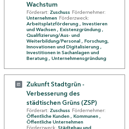
Wachstum
Förderart:
Zuschuss
Fördernehmer:
Unternehmen
Förderzweck:
Arbeitsplatzförderung
Investieren
und Wachsen
Existenzgründung
Qualifizierung/Aus- und
Weiterbildung/Personal
Forschung,
Innovationen und Digitalisierung
Investitionen in Sachanlagen und
Beratung
Unternehmensgründung
Zukunft Stadtgrün -
Verbesserung des
städtischen Grüns (ZSP)
Förderart:
Zuschuss
Fördernehmer:
Öffentliche Kunden
Kommunen
Öffentliche Unternehmen
Förderzweck:
Städtebau und