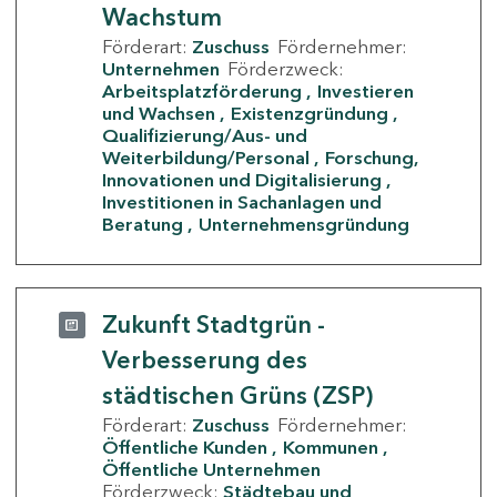
Wachstum
Förderart:
Zuschuss
Fördernehmer:
Unternehmen
Förderzweck:
Arbeitsplatzförderung
Investieren
und Wachsen
Existenzgründung
Qualifizierung/Aus- und
Weiterbildung/Personal
Forschung,
Innovationen und Digitalisierung
Investitionen in Sachanlagen und
Beratung
Unternehmensgründung
Zukunft Stadtgrün -
Verbesserung des
städtischen Grüns (ZSP)
Förderart:
Zuschuss
Fördernehmer:
Öffentliche Kunden
Kommunen
Öffentliche Unternehmen
Förderzweck:
Städtebau und