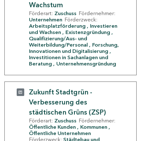
Wachstum
Förderart:
Zuschuss
Fördernehmer:
Unternehmen
Förderzweck:
Arbeitsplatzförderung
Investieren
und Wachsen
Existenzgründung
Qualifizierung/Aus- und
Weiterbildung/Personal
Forschung,
Innovationen und Digitalisierung
Investitionen in Sachanlagen und
Beratung
Unternehmensgründung
Zukunft Stadtgrün -
Verbesserung des
städtischen Grüns (ZSP)
Förderart:
Zuschuss
Fördernehmer:
Öffentliche Kunden
Kommunen
Öffentliche Unternehmen
Förderzweck:
Städtebau und