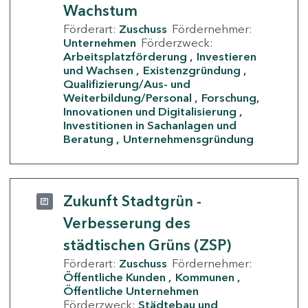
Wachstum
Förderart:
Zuschuss
Fördernehmer:
Unternehmen
Förderzweck:
Arbeitsplatzförderung
Investieren
und Wachsen
Existenzgründung
Qualifizierung/Aus- und
Weiterbildung/Personal
Forschung,
Innovationen und Digitalisierung
Investitionen in Sachanlagen und
Beratung
Unternehmensgründung
Zukunft Stadtgrün -
Verbesserung des
städtischen Grüns (ZSP)
Förderart:
Zuschuss
Fördernehmer:
Öffentliche Kunden
Kommunen
Öffentliche Unternehmen
Förderzweck:
Städtebau und