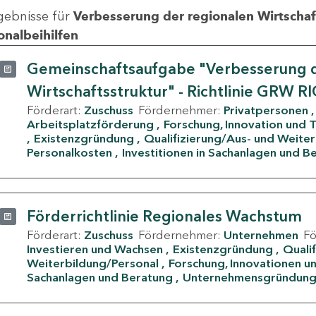
gebnisse für
Verbesserung der regionalen Wirtschafts
onalbeihilfen
Gemeinschaftsaufgabe "Verbesserung d
Wirtschaftsstruktur" - Richtlinie GRW R
Förderart:
Zuschuss
Fördernehmer:
Privatpersonen
Arbeitsplatzförderung
Forschung, Innovation und 
Existenzgründung
Qualifizierung/Aus- und Weite
Personalkosten
Investitionen in Sachanlagen und B
Förderrichtlinie Regionales Wachstum
Förderart:
Zuschuss
Fördernehmer:
Unternehmen
F
Investieren und Wachsen
Existenzgründung
Quali
Weiterbildung/Personal
Forschung, Innovationen un
Sachanlagen und Beratung
Unternehmensgründun