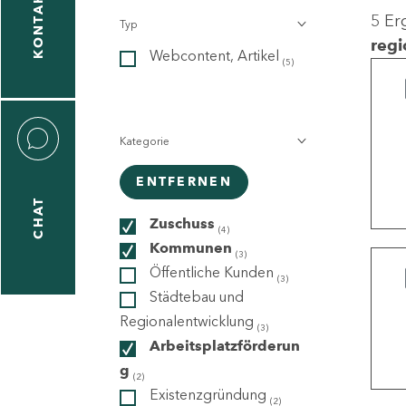
KONTAKT
5 Er
Typ
gen
regi
Webcontent, Artikel
n
(5)
Kategorie
ENTFERNEN
CHAT
icecenter
Zuschuss
(4)
Kommunen
(3)
Öffentliche Kunden
(3)
taktformular
Städtebau und
Regionalentwicklung
(3)
Arbeitsplatzförderun
g
erportal
(2)
Existenzgründung
(2)