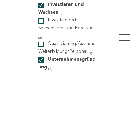
Investieren und
Wachsen
(2)
ndorte
Investitionen in
Sachanlagen und Beratung
(2)
Qualifizierung/Aus- und
Weiterbildung/Personal
(2)
Unternehmensgründ
ung
(2)