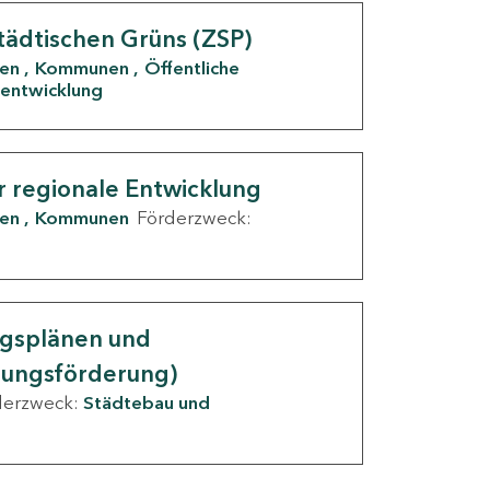
tädtischen Grüns (ZSP)
den
Kommunen
Öffentliche
entwicklung
r regionale Entwicklung
den
Kommunen
Förderzweck:
ngsplänen und
nungsförderung)
derzweck:
Städtebau und