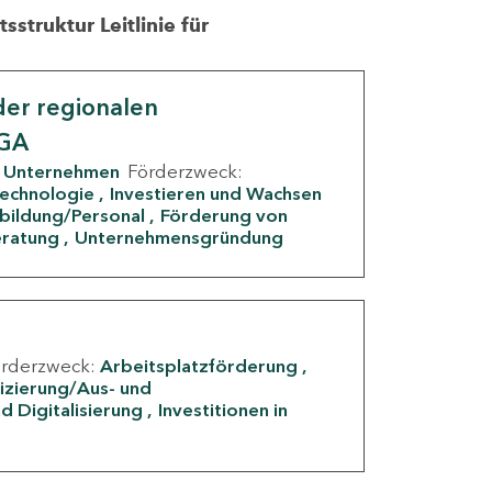
struktur Leitlinie für
er regionalen
IGA
Unternehmen
Förderzweck:
Technologie
Investieren und Wachsen
rbildung/Personal
Förderung von
eratung
Unternehmensgründung
örderzweck:
Arbeitsplatzförderung
fizierung/Aus- und
d Digitalisierung
Investitionen in
g