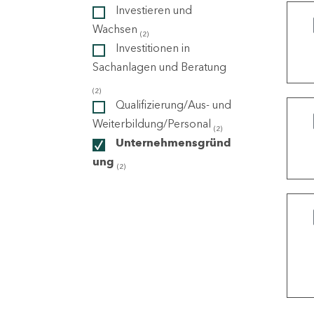
Investieren und
Wachsen
(2)
ndorte
Investitionen in
Sachanlagen und Beratung
(2)
Qualifizierung/Aus- und
Weiterbildung/Personal
(2)
Unternehmensgründ
ung
(2)