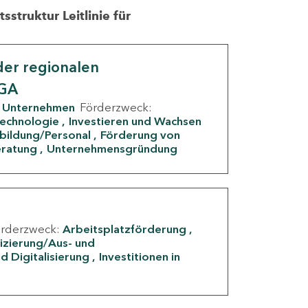
struktur Leitlinie für
er regionalen
IGA
Unternehmen
Förderzweck:
Technologie
Investieren und Wachsen
rbildung/Personal
Förderung von
eratung
Unternehmensgründung
örderzweck:
Arbeitsplatzförderung
fizierung/Aus- und
d Digitalisierung
Investitionen in
g