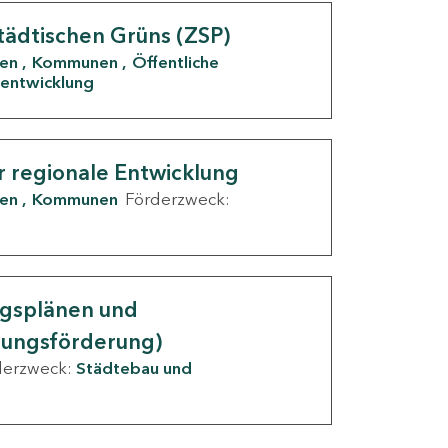
tädtischen Grüns (ZSP)
den
Kommunen
Öffentliche
entwicklung
r regionale Entwicklung
den
Kommunen
Förderzweck:
ngsplänen und
nungsförderung)
derzweck:
Städtebau und