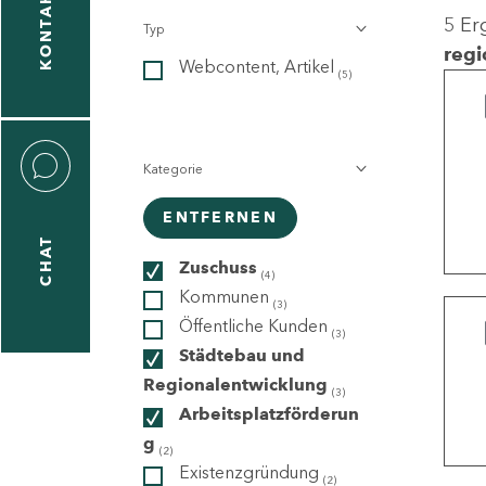
KONTAKT
5 Er
Typ
gen
regi
Webcontent, Artikel
n
(5)
Kategorie
ENTFERNEN
CHAT
icecenter
Zuschuss
(4)
Kommunen
(3)
Öffentliche Kunden
(3)
taktformular
Städtebau und
Regionalentwicklung
(3)
Arbeitsplatzförderun
g
erportal
(2)
Existenzgründung
(2)