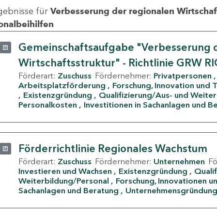
gebnisse für
Verbesserung der regionalen Wirtschafts
onalbeihilfen
Gemeinschaftsaufgabe "Verbesserung d
Wirtschaftsstruktur" - Richtlinie GRW R
Förderart:
Zuschuss
Fördernehmer:
Privatpersonen
Arbeitsplatzförderung
Forschung, Innovation und 
Existenzgründung
Qualifizierung/Aus- und Weite
Personalkosten
Investitionen in Sachanlagen und B
Förderrichtlinie Regionales Wachstum
Förderart:
Zuschuss
Fördernehmer:
Unternehmen
F
Investieren und Wachsen
Existenzgründung
Quali
Weiterbildung/Personal
Forschung, Innovationen un
Sachanlagen und Beratung
Unternehmensgründun