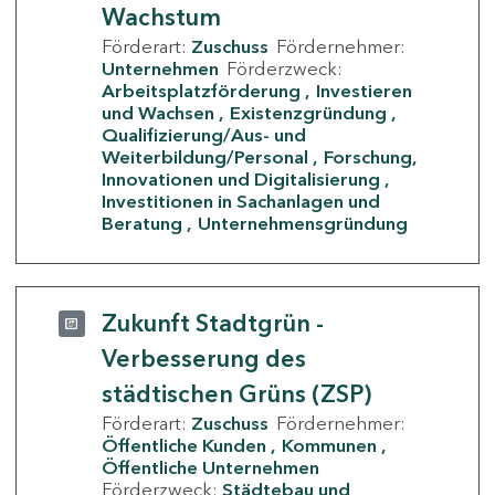
Wachstum
Förderart:
Zuschuss
Fördernehmer:
Unternehmen
Förderzweck:
Arbeitsplatzförderung
Investieren
und Wachsen
Existenzgründung
Qualifizierung/Aus- und
Weiterbildung/Personal
Forschung,
Innovationen und Digitalisierung
Investitionen in Sachanlagen und
Beratung
Unternehmensgründung
Zukunft Stadtgrün -
Verbesserung des
städtischen Grüns (ZSP)
Förderart:
Zuschuss
Fördernehmer:
Öffentliche Kunden
Kommunen
Öffentliche Unternehmen
Förderzweck:
Städtebau und