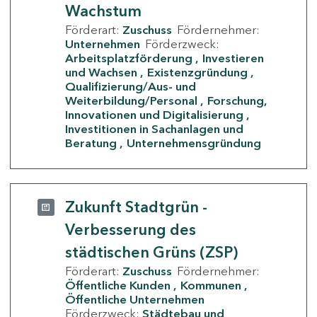
Wachstum
Förderart:
Zuschuss
Fördernehmer:
Unternehmen
Förderzweck:
Arbeitsplatzförderung
Investieren
und Wachsen
Existenzgründung
Qualifizierung/Aus- und
Weiterbildung/Personal
Forschung,
Innovationen und Digitalisierung
Investitionen in Sachanlagen und
Beratung
Unternehmensgründung
Zukunft Stadtgrün -
Verbesserung des
städtischen Grüns (ZSP)
Förderart:
Zuschuss
Fördernehmer:
Öffentliche Kunden
Kommunen
Öffentliche Unternehmen
Förderzweck:
Städtebau und