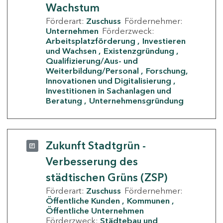
Wachstum
Förderart:
Zuschuss
Fördernehmer:
Unternehmen
Förderzweck:
Arbeitsplatzförderung
Investieren
und Wachsen
Existenzgründung
Qualifizierung/Aus- und
Weiterbildung/Personal
Forschung,
Innovationen und Digitalisierung
Investitionen in Sachanlagen und
Beratung
Unternehmensgründung
Zukunft Stadtgrün -
Verbesserung des
städtischen Grüns (ZSP)
Förderart:
Zuschuss
Fördernehmer:
Öffentliche Kunden
Kommunen
Öffentliche Unternehmen
Förderzweck:
Städtebau und