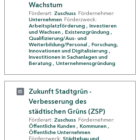
Wachstum
Förderart:
Zuschuss
Fördernehmer:
Unternehmen
Förderzweck:
Arbeitsplatzförderung
Investieren
und Wachsen
Existenzgründung
Qualifizierung/Aus- und
Weiterbildung/Personal
Forschung,
Innovationen und Digitalisierung
Investitionen in Sachanlagen und
Beratung
Unternehmensgründung
Zukunft Stadtgrün -
Verbesserung des
städtischen Grüns (ZSP)
Förderart:
Zuschuss
Fördernehmer:
Öffentliche Kunden
Kommunen
Öffentliche Unternehmen
Förderzweck:
Städtebau und