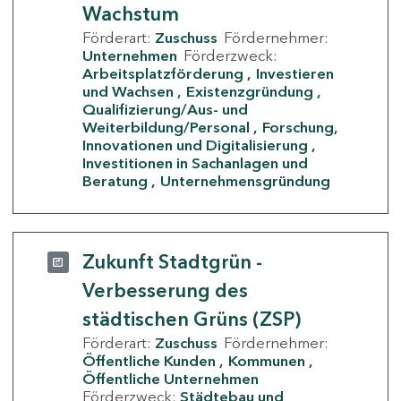
Wachstum
Förderart:
Zuschuss
Fördernehmer:
Unternehmen
Förderzweck:
Arbeitsplatzförderung
Investieren
und Wachsen
Existenzgründung
Qualifizierung/Aus- und
Weiterbildung/Personal
Forschung,
Innovationen und Digitalisierung
Investitionen in Sachanlagen und
Beratung
Unternehmensgründung
Zukunft Stadtgrün -
Verbesserung des
städtischen Grüns (ZSP)
Förderart:
Zuschuss
Fördernehmer:
Öffentliche Kunden
Kommunen
Öffentliche Unternehmen
Förderzweck:
Städtebau und