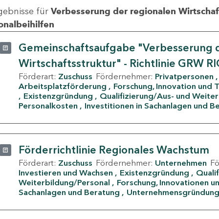
gebnisse für
Verbesserung der regionalen Wirtschafts
onalbeihilfen
Gemeinschaftsaufgabe "Verbesserung d
Wirtschaftsstruktur" - Richtlinie GRW R
Förderart:
Zuschuss
Fördernehmer:
Privatpersonen
Arbeitsplatzförderung
Forschung, Innovation und 
Existenzgründung
Qualifizierung/Aus- und Weite
Personalkosten
Investitionen in Sachanlagen und B
Förderrichtlinie Regionales Wachstum
Förderart:
Zuschuss
Fördernehmer:
Unternehmen
F
Investieren und Wachsen
Existenzgründung
Quali
Weiterbildung/Personal
Forschung, Innovationen un
Sachanlagen und Beratung
Unternehmensgründun