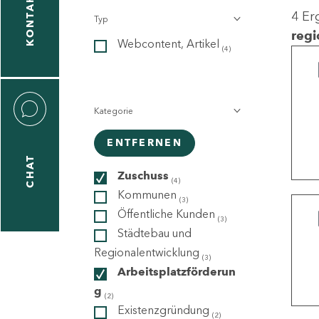
KONTAKT
4 Er
Typ
gen
regi
Webcontent, Artikel
n
(4)
Kategorie
ENTFERNEN
CHAT
icecenter
Zuschuss
(4)
Kommunen
(3)
Öffentliche Kunden
(3)
taktformular
Städtebau und
Regionalentwicklung
(3)
Arbeitsplatzförderun
g
erportal
(2)
Existenzgründung
(2)