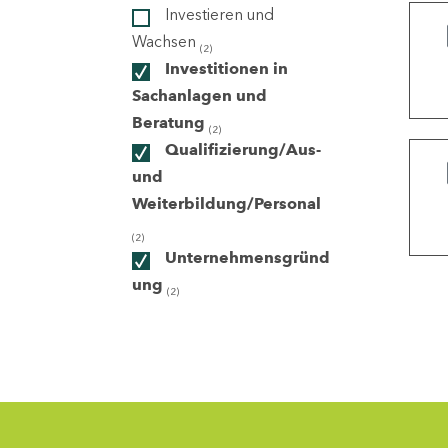
Investieren und
Wachsen
(2)
ndorte
Investitionen in
Sachanlagen und
Beratung
(2)
Qualifizierung/Aus-
und
Weiterbildung/Personal
(2)
Unternehmensgründ
ung
(2)