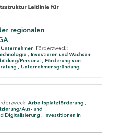
struktur Leitlinie für
er regionalen
IGA
Unternehmen
Förderzweck:
Technologie
Investieren und Wachsen
rbildung/Personal
Förderung von
eratung
Unternehmensgründung
örderzweck:
Arbeitsplatzförderung
fizierung/Aus- und
d Digitalisierung
Investitionen in
g