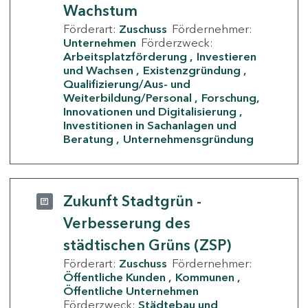
Wachstum
Förderart:
Zuschuss
Fördernehmer:
Unternehmen
Förderzweck:
Arbeitsplatzförderung
Investieren
und Wachsen
Existenzgründung
Qualifizierung/Aus- und
Weiterbildung/Personal
Forschung,
Innovationen und Digitalisierung
Investitionen in Sachanlagen und
Beratung
Unternehmensgründung
Zukunft Stadtgrün -
Verbesserung des
städtischen Grüns (ZSP)
Förderart:
Zuschuss
Fördernehmer:
Öffentliche Kunden
Kommunen
Öffentliche Unternehmen
Förderzweck:
Städtebau und