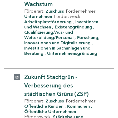
Wachstum
Förderart:
Zuschuss
Fördernehmer:
Unternehmen
Förderzweck:
Arbeitsplatzförderung
Investieren
und Wachsen
Existenzgründung
Qualifizierung/Aus- und
Weiterbildung/Personal
Forschung,
Innovationen und Digitalisierung
Investitionen in Sachanlagen und
Beratung
Unternehmensgründung
Zukunft Stadtgrün -
Verbesserung des
städtischen Grüns (ZSP)
Förderart:
Zuschuss
Fördernehmer:
Öffentliche Kunden
Kommunen
Öffentliche Unternehmen
Förderzweck:
Städtebau und