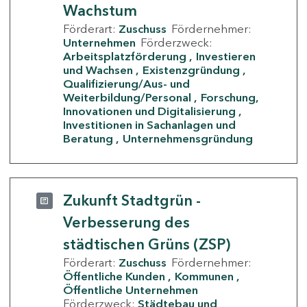
Wachstum
Förderart:
Zuschuss
Fördernehmer:
Unternehmen
Förderzweck:
Arbeitsplatzförderung
Investieren
und Wachsen
Existenzgründung
Qualifizierung/Aus- und
Weiterbildung/Personal
Forschung,
Innovationen und Digitalisierung
Investitionen in Sachanlagen und
Beratung
Unternehmensgründung
Zukunft Stadtgrün -
Verbesserung des
städtischen Grüns (ZSP)
Förderart:
Zuschuss
Fördernehmer:
Öffentliche Kunden
Kommunen
Öffentliche Unternehmen
Förderzweck:
Städtebau und